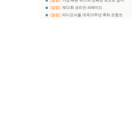
[알림]
가장 빠른 뉴스와 정확한 보도로 앞서
[알림]
제52회 코리안 퍼레이드
[알림]
라디오서울 개국33주년 축하 조항조